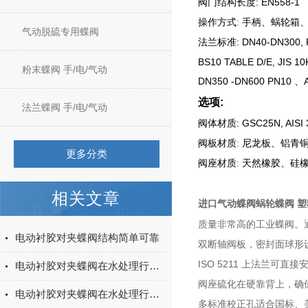
: EN558-1
阀门结构长度
:
操作方式
手柄、蜗轮箱
气动脱硫专用蝶阀
: DN40-DN300,
法兰标准
BS10 TABLE D/E, JIS 10
粉末蝶阀 手/电/气动
DN350 -DN600 PN10
、
选项
:
法兰蝶阀 手/电/气动
: GSC25N, AISI 
阀体材质
:
阀板材质
尼龙板、铝青
更多分类
:
阀座材质
天然橡胶、硅
相关文章
进口气动蝶阀
蜗轮蝶阀 
质量非常高的工业蝶阀。
电动衬胶对夹蝶阀结构简单可靠
双断轴阀板，密封面球形
ISO 5211
上法兰可直接
电动衬胶对夹蝶阀在水处理行业中的具体用途
阀座硫化在硬靠背上，确
电动衬胶对夹蝶阀在水处理行业的用途
多标准校正孔适合国标、