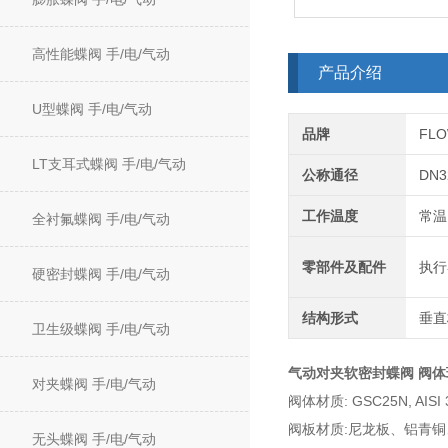
高性能蝶阀 手/电/气动
产品介绍
U型蝶阀 手/电/气动
品牌
FL
LT支耳式蝶阀 手/电/气动
公称通径
DN3
工作温度
常温
全衬氟蝶阀 手/电/气动
零部件及配件
执行
硬密封蝶阀 手/电/气动
结构形式
垂直
卫生级蝶阀 手/电/气动
气动对夹软密封蝶阀 阀
对夹蝶阀 手/电/气动
阀体材质: GSC25N, AISI 30
阀板材质:尼龙板、铝青铜
无头蝶阀 手/电/气动