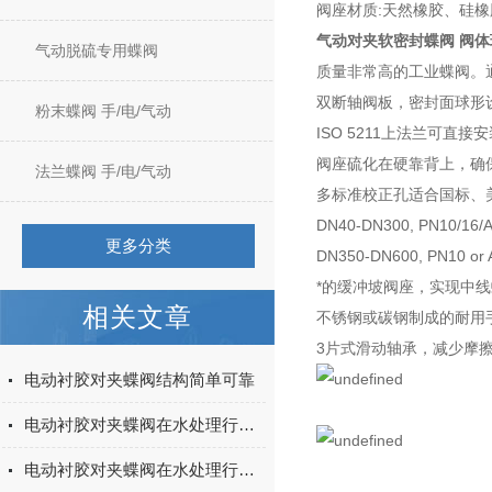
阀座材质:天然橡胶、硅橡
气动对夹软密封蝶阀 阀
气动脱硫专用蝶阀
质量非常高的工业蝶阀。通过E
双断轴阀板，密封面球形
粉末蝶阀 手/电/气动
ISO 5211上法兰可
阀座硫化在硬靠背上，确
法兰蝶阀 手/电/气动
多标准校正孔适合国标、
DN40-DN300, PN10/16/A
更多分类
DN350-DN600, PN10 or 
*的缓冲坡阀座，实现中
相关文章
不锈钢或碳钢制成的耐用
3片式滑动轴承，减少摩
电动衬胶对夹蝶阀结构简单可靠
电动衬胶对夹蝶阀在水处理行业中的具体用途
电动衬胶对夹蝶阀在水处理行业的用途