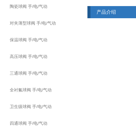
陶瓷球阀 手/电/气动
产品介绍
对夹薄型球阀 手/电/气动
保温球阀 手/电/气动
高压球阀 手/电/气动
三通球阀 手/电/气动
全衬氟球阀 手/电/气动
卫生级球阀 手/电/气动
四通球阀 手/电/气动