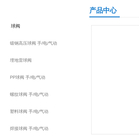
产品分类
产品中心
球阀
锻钢高压球阀 手/电/气动
埋地雷球阀
PP球阀 手/电/气动
螺纹球阀 手/电/气动
塑料球阀 手/电/气动
焊接球阀 手/电/气动