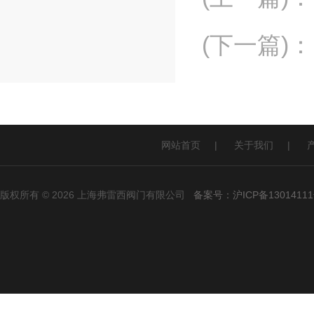
(下一篇)
：
网站首页
|
关于我们
|
版权所有 © 2026 上海弗雷西阀门有限公司
备案号：沪ICP备13014111