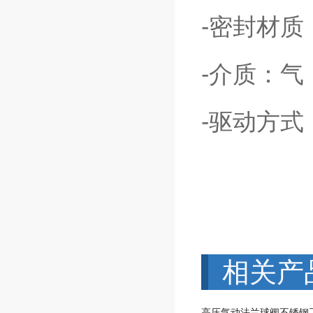
-密封材质
-介质：
-驱动方式
相关产