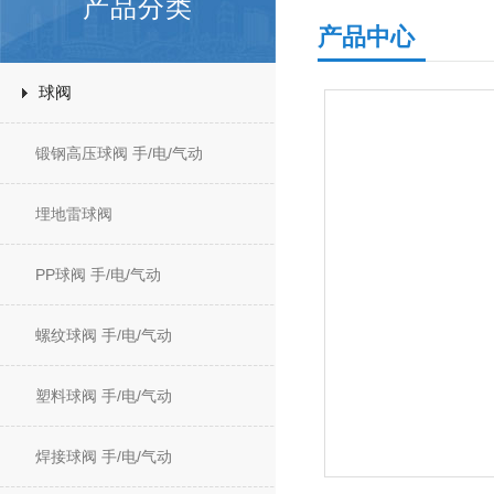
产品分类
产品中心
球阀
锻钢高压球阀 手/电/气动
埋地雷球阀
PP球阀 手/电/气动
螺纹球阀 手/电/气动
塑料球阀 手/电/气动
焊接球阀 手/电/气动