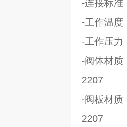
-连接标准：PN
-工作温度：
-工作压力：
-阀体材质：
2207
-阀板材质：
2207