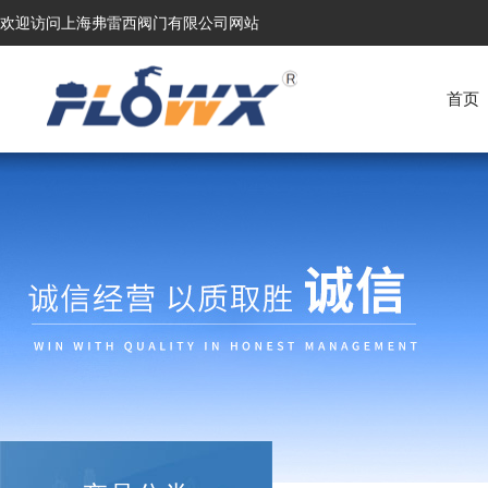
欢迎访问上海弗雷西阀门有限公司网站
首页