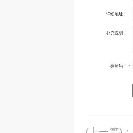
详细地址：
补充说明：
验证码：
(上一篇)
：