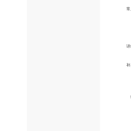
常
详
补