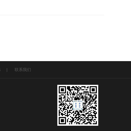
书
|
联系我们