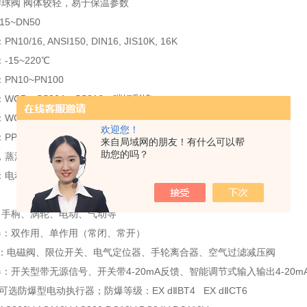
球阀 阀体较轻，易于保温参数
15~DN50
10/16, ANSI150, DIN16, JIS10K, 16K
-15~220℃
PN10~PN100
WCB、SS304、SS316、碳钢彩镀
WCB、SS304、SS316、碳钢彩镀
欢迎您！
PPL、PTFE
来自局域网的朋友！有什么可以帮
助您的吗？
，蒸汽，油品等
：电动
：手柄、涡轮、电动、气动等
器：双作用、单作用（常闭、常开）
 ：电磁阀、限位开关、电气定位器、手轮离合器、空气过滤减压阀
：开关型带无源信号、开关带4-20mA反馈、智能调节式输入输出4-20m
选防爆型电动执行器；防爆等级：EX dⅡBT4 EX dⅡCT6