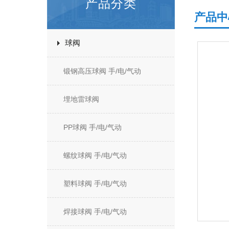
产品分类
产品中
球阀
锻钢高压球阀 手/电/气动
埋地雷球阀
PP球阀 手/电/气动
螺纹球阀 手/电/气动
塑料球阀 手/电/气动
焊接球阀 手/电/气动