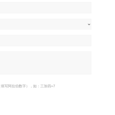
填写阿拉伯数字），如：三加四=7