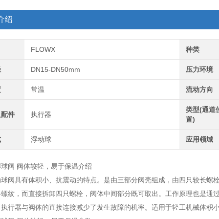
介绍
FLOWX
种类
径
DN15-DN50mm
压力环境
度
常温
流动方向
类型(通道
及配件
执行器
置)
式
浮动球
应用领域
球阀 阀体较轻，易于保温介绍
动球阀具有体积小、抗震动的特点。是由三部分阀壳组成，由四只较长螺
路螺纹，而直接拆卸四只螺栓，阀体中间部分既可取出。工作原理也是通过
。执行器与阀体的直接连接减少了发生故障的机率。适用于轻工机械体积