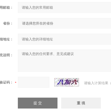
用邮箱：
省份：
细地址：
充说明：
验证码：
请输入计算结果（