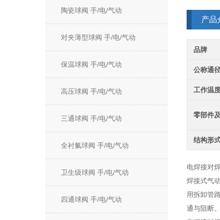
陶瓷球阀 手/电/气动
产品
对夹薄型球阀 手/电/气动
品牌
保温球阀 手/电/气动
公称通
工作温
高压球阀 手/电/气动
零部件
三通球阀 手/电/气动
结构形
全衬氟球阀 手/电/气动
电焊接对焊
卫生级球阀 手/电/气动
焊接式气
用拆卸管
四通球阀 手/电/气动
通与阻断