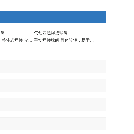
球阀
气动四通焊接球阀
气动承插焊球阀 整体式焊接 介质不会外漏
手动焊接球阀 阀体较轻，易于保温