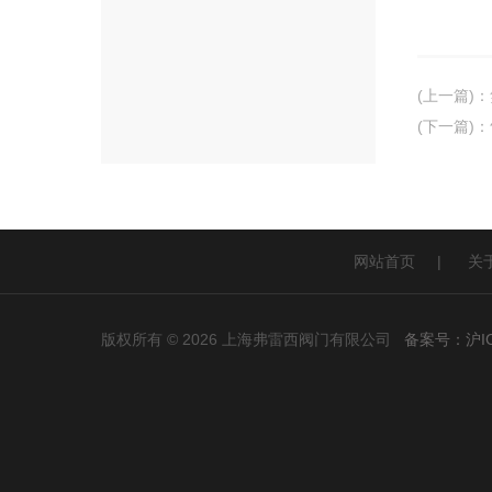
(上一篇)
：
(下一篇)
：
网站首页
|
关
版权所有 © 2026 上海弗雷西阀门有限公司
备案号：沪ICP