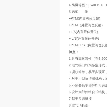
4.防爆等级：ExdII BT6 E
5.选项： 无
+PTM(内置阀位反馈)
+PTM（外置阀位反馈）
+L/S(内置限位开关)
+ L/S(外置限位开关)
+PTM+L/S（内置阀位
特点：
1.具有高抗震性（在5-20
2.电气接口均为多空形式
3.调校简单，易于实现正
4.对于小型执行器机构
5.不需要换零部件即可完成
6.设计为部件组合式结构
7.易于反馈链接
8.空气消耗低