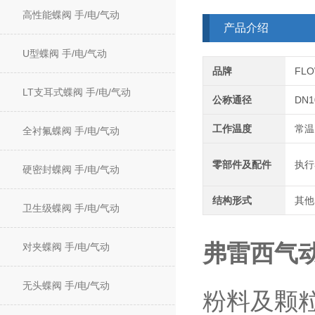
高性能蝶阀 手/电/气动
产品介绍
U型蝶阀 手/电/气动
品牌
FL
LT支耳式蝶阀 手/电/气动
公称通径
DN1
工作温度
常温
全衬氟蝶阀 手/电/气动
零部件及配件
执行
硬密封蝶阀 手/电/气动
结构形式
其他
卫生级蝶阀 手/电/气动
弗雷西气
对夹蝶阀 手/电/气动
无头蝶阀 手/电/气动
粉料及颗