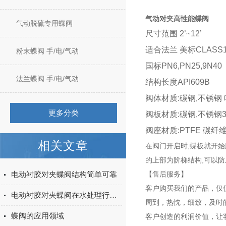
气动对夹高性能蝶阀
气动脱硫专用蝶阀
尺寸范围
2’
~
12’
适合法兰
美标
CLASS1
粉末蝶阀 手/电/气动
国标
PN6,PN25,9N40
法兰蝶阀 手/电/气动
结构长度
API609B
阀体材质
:
碳钢
,
不锈钢
更多分类
阀板材质
:
碳钢
,
不锈钢
3
阀座材质
:PTFE
碳纤
相关文章
在阀门开启时,蝶板就开始
的上部为阶梯结构,可以防
电动衬胶对夹蝶阀结构简单可靠
【售后服务】
客户购买我们的产品，仅
电动衬胶对夹蝶阀在水处理行业中的具体用途
周到，热忱，细致，及时
蝶阀的应用领域
客户创造的利润价值，让