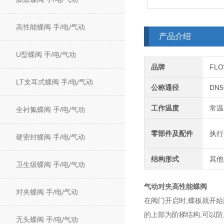
高性能蝶阀 手/电/气动
产品介绍
U型蝶阀 手/电/气动
品牌
FL
LT支耳式蝶阀 手/电/气动
公称通径
DN5
工作温度
常温
全衬氟蝶阀 手/电/气动
零部件及配件
执行
硬密封蝶阀 手/电/气动
结构形式
其他
卫生级蝶阀 手/电/气动
气动对夹高性能蝶阀
对夹蝶阀 手/电/气动
在阀门开启时,蝶板就开始
的上部为阶梯结构,可以防
无头蝶阀 手/电/气动