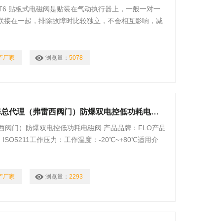
DⅡCT6 贴板式电磁阀是贴装在气动执行器上，一般一对一
联接在一起，排除故障时比较独立，不会相互影响，减
就是防爆电磁阀
产厂家
浏览量：
5078
FP04ZC美国*ASCO双电控电磁阀上海总代理（弗雷西阀门）防爆双电控低功耗电磁阀
西阀门）防爆双电控低功耗电磁阀 产品品牌：FLO产品
SO5211工作压力：工作温度：-20℃~+80℃适用介
产厂家
浏览量：
2293