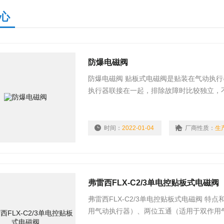
心
防爆电磁阀
防爆电磁阀 贴板式电磁阀是贴装在气动执
执行器联接在一起，排除故障时比较独立，
电磁阀就是防爆电磁
时间：
2022-01-04
厂商性质：
生
弗雷西FLX-C2/3单电控贴板式电磁阀
弗雷西FLX-C2/3单电控贴板式电磁阀 特
用气动执行器）、两位五通（适用于双作用气动
准） 快速响应时间 （可达5次/每秒） 连续