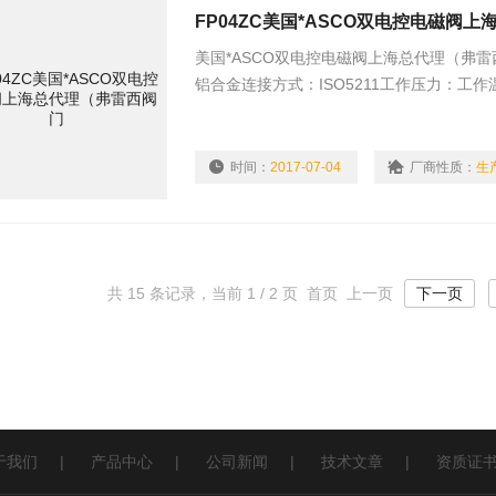
FP04ZC美国*ASCO双电控电磁阀
美国*ASCO双电控电磁阀上海总代理（弗雷西
铝合金连接方式：ISO5211工作压力：工作
阀门开和关
时间：
2017-07-04
厂商性质：
生
共 15 条记录，当前 1 / 2 页 首页 上一页
下一页
于我们
|
产品中心
|
公司新闻
|
技术文章
|
资质证