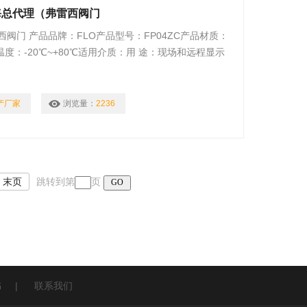
上海总代理（弗雷西阀门
阀门 产品品牌：FLO产品型号：FP04ZC产品材质：
温度：-20℃~+80℃适用介质：用 途：现场和远程显示
产厂家
浏览量：
2236
末页
跳转到第
页
书
|
联系我们