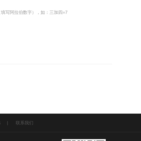
填写阿拉伯数字），如：三加四=7
书
|
联系我们