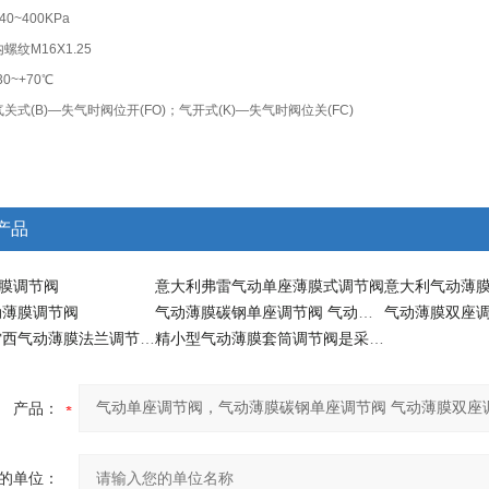
0~400KPa
纹M16X1.25
0~+70℃
关式(B)—失气时阀位开(FO)；气开式(K)—失气时阀位关(FC)
产品
薄膜调节阀
意大利弗雷气动单座薄膜式调节阀
意大利气动薄
动薄膜调节阀
气动薄膜碳钢单座调节阀 气动薄膜套筒调节阀\气动薄膜单座调节阀
意大利弗雷西气动薄膜法兰调节切断型
精小型气动薄膜套筒调节阀是采用双密封结构
产品：
的单位：