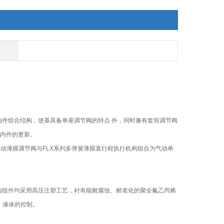
件组合结构，使基具备单座调节阀的特点 外，同时兼有套筒调节阀
内件的更新。
气动薄膜调节阀与FLX系列多弹簧薄膜直行程执行机构组合为气动单
阀内组件均采用高压注塑工艺，衬有能耐腐蚀、耐老化的聚全氟乙丙烯
、液体的控制。