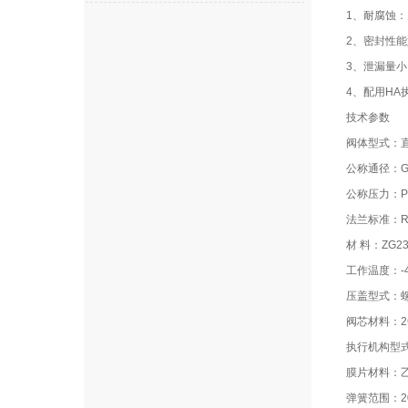
1、耐腐蚀：
2、密封性
3、泄漏量
4、配用H
技术参数
阀体型式：
公称通径：G3
公称压力：PN
法兰标准：R
材 料：ZG23
工作温度：-4
压盖型式：
阀芯材料：2C
执行机构型式
膜片材料：
弹簧范围：20