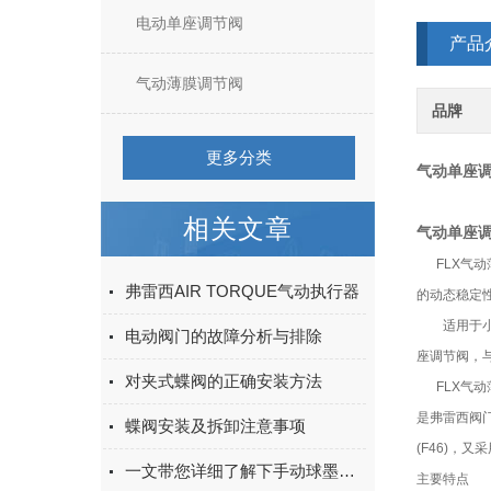
电动单座调节阀
产品
气动薄膜调节阀
品牌
更多分类
气动单座
相关文章
气动单座
FLX
气动
弗雷西AIR TORQUE气动执行器
的动态稳定
适用于
电动阀门的故障分析与排除
座调节阀，与
对夹式蝶阀的正确安装方法
FLX
气动
是弗雷西阀
蝶阀安装及拆卸注意事项
(F46)
一文带您详细了解下手动球墨铸铁闸阀
主要特点