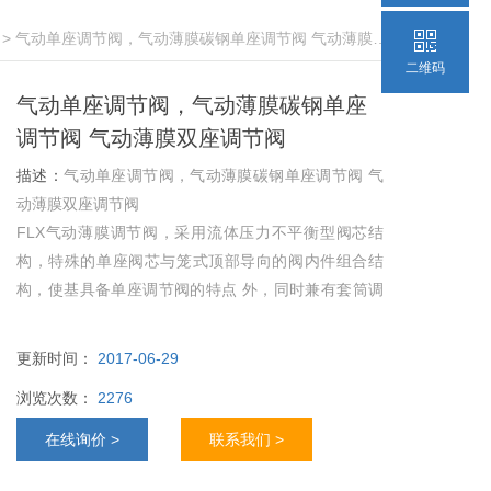
> 气动单座调节阀，气动薄膜碳钢单座调节阀 气动薄膜双座调节阀
二维码
气动单座调节阀，气动薄膜碳钢单座
调节阀 气动薄膜双座调节阀
描述：
气动单座调节阀，气动薄膜碳钢单座调节阀 气
动薄膜双座调节阀
FLX气动薄膜调节阀，采用流体压力不平衡型阀芯结
构，特殊的单座阀芯与笼式顶部导向的阀内件组合结
构，使基具备单座调节阀的特点 外，同时兼有套筒调
节阀的动态稳定性，笼式导向套还起到了抗冲刷、防
空化的作用；快卸式的阀内件组合，十分便利于阀内
更新时间：
2017-06-29
件的更新。
浏览次数：
2276
适用于小规格、高压差、高温等苛刻工况，尤其适合
于各类浆料、聚合物及高温介质。
在线询价 >
联系我们 >