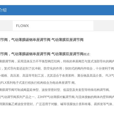
介绍
FLOWX
调节阀，气动薄膜碳钢单座调节阀 气动薄膜双座调节阀
调节阀，气动薄膜碳钢单座调节阀 气动薄膜双座调节阀
概述:
薄膜调节阀，采用流体压力不平衡型阀芯结构，特殊的单座阀芯与笼式顶部导向的阀内
性，笼式导向套还起到了抗冲刷、防空化的作用；快卸式的阀内件组合，十分便利于阀
小规格、高压差、高温等苛刻工况，尤其适合于各类浆料、聚合物及高温介质。 FLX
FLX系列电子式直行程执行机构组合为电动单座调节 阀。
薄膜调节阀可制成阀盖延伸型、波纹管密封型、低温型及夹套型等特殊结构调节阀。
门气动调节阀系列产品之一。ZJHPF气动薄膜衬氟调节阀,与流体接触的阀体内壁和
，又采用聚四氟乙烯波纹管密封。广泛适用于对酸、碱等强腐蚀介质和有毒、易挥发等气体