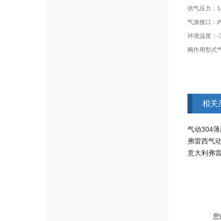
供气压力：14
气源接口：内螺
环境温度：-3
阀作用型式气
相关
气动304
弗雷西气
您