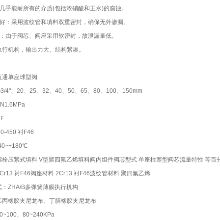
几乎能耐所有的介质(包括浓硝酸和王水)的腐蚀。
能好：采用波纹管和填料双重密封，确保无外渗漏。
小：由于阀芯、阀座采用软密封，故泄漏量低。
A执行机构，输出力大、结构紧凑。
直通单座球型阀
/4"、20、25、32、40、50、65、80、100、150mm
1.6MPa
F
0-450 衬F46
0~+180℃
螺栓压紧式填料 V型聚四氟乙烯填料阀内组件阀芯型式 单座柱塞型阀芯流量特性 等百
r13 衬F46阀座材料 2Cr13 衬F46波纹管材料 聚四氟乙烯
：ZHA/B多弹簧薄膜执行机构
乙丙橡胶夹尼龙布、丁腈橡胶夹尼龙布
~100、80~240KPa