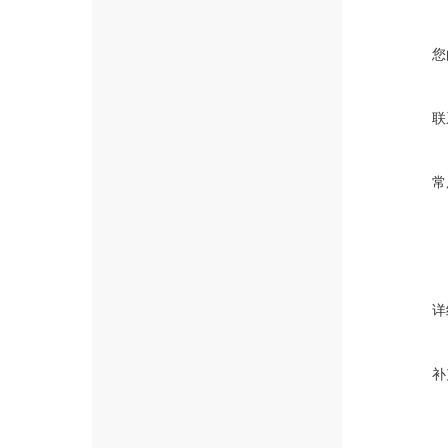
您
联
常
详
补