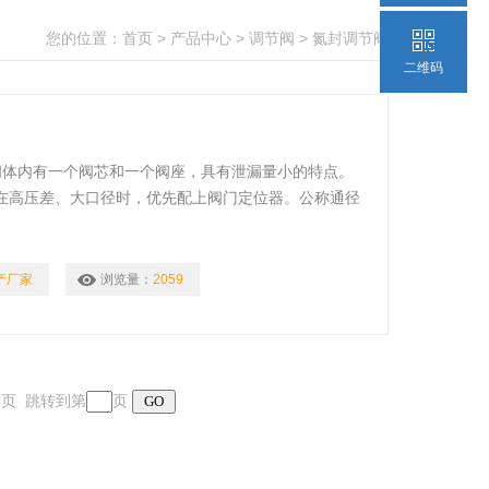
您的位置：
首页
>
产品中心
>
调节阀
>
氮封调节阀
二维码
阀体内有一个阀芯和一个阀座，具有泄漏量小的特点。
在高压差、大口径时，优先配上阀门定位器。公称通径
和阀芯的连接位置，就可实现气开或气闭
产厂家
浏览量：
2059
 末页 跳转到第
页