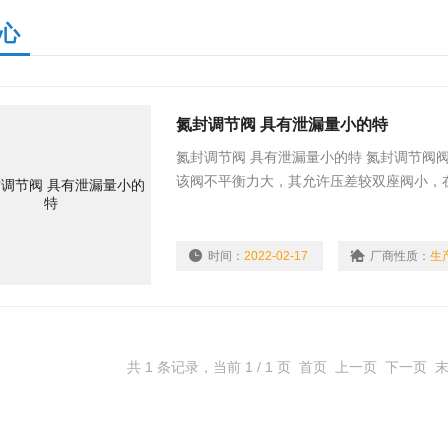
心
氮封调节阀 具有泄漏量小的特
氮封调节阀 具有泄漏量小的特 氮封调节阀
该阀不平衡力大，其允许压差较双座阀小，
≥25mm的阀为双导向结构，只要改变阀杆
时间：
2022-02-17
厂商性质：
生
共 1 条记录，当前 1 / 1 页 首页 上一页 下一页