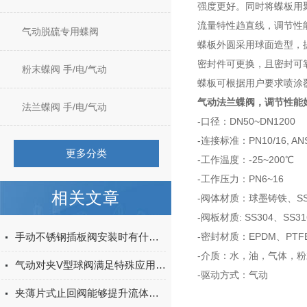
强度更好。同时将蝶板用
流量特性趋直线，调节性
气动脱硫专用蝶阀
蝶板外圆采用球面造型，
密封件可更换，且密封可
粉末蝶阀 手/电/气动
蝶板可根据用户要求喷涂
气动法兰蝶阀
，调节性能
法兰蝶阀 手/电/气动
-口径：DN50~DN1200
-连接标准：PN10/16, ANSI1
更多分类
-工作温度：-25~200℃
-工作压力：PN6~16
相关文章
-阀体材质：球墨铸铁、SS30
-阀板材质: SS304、SS
手动不锈钢插板阀安装时有什么需要注意的
-密封材质：EPDM、PTFE
-介质：水，油，气体，
气动对夹V型球阀满足特殊应用需求
-驱动方式：气动
夹薄片式止回阀能够提升流体控制效率