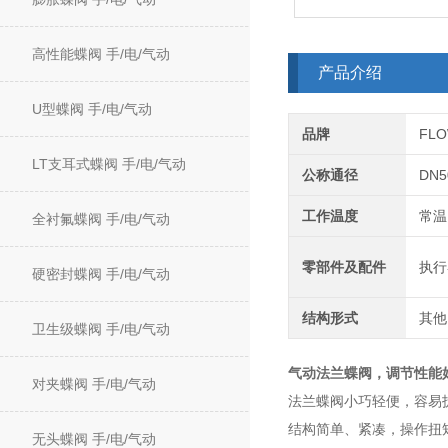
高性能蝶阀 手/电/气动
产品介绍
U型蝶阀 手/电/气动
品牌
FL
LT支耳式蝶阀 手/电/气动
公称通径
DN5
工作温度
常温
全衬氟蝶阀 手/电/气动
零部件及配件
执行
硬密封蝶阀 手/电/气动
结构形式
其他
卫生级蝶阀 手/电/气动
气动法兰蝶阀
，调节性能
对夹蝶阀 手/电/气动
法兰蝶阀小巧轻便，容易
结构简单、紧凑，操作扭
无头蝶阀 手/电/气动