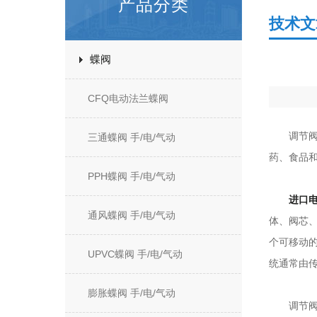
产品分类
技术文
蝶阀
CFQ电动法兰蝶阀
调节阀是
三通蝶阀 手/电/气动
药、食品
PPH蝶阀 手/电/气动
进口
通风蝶阀 手/电/气动
体、阀芯
个可移动
UPVC蝶阀 手/电/气动
统通常由
膨胀蝶阀 手/电/气动
调节阀的