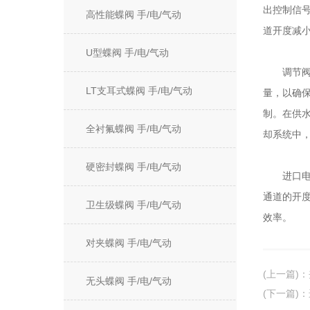
出控制信
高性能蝶阀 手/电/气动
道开度减
U型蝶阀 手/电/气动
调节阀在
LT支耳式蝶阀 手/电/气动
量，以确
制。在供
全衬氟蝶阀 手/电/气动
却系统中
硬密封蝶阀 手/电/气动
进口电动
通道的开
卫生级蝶阀 手/电/气动
效率。
对夹蝶阀 手/电/气动
(上一篇)
：
无头蝶阀 手/电/气动
(下一篇)
：