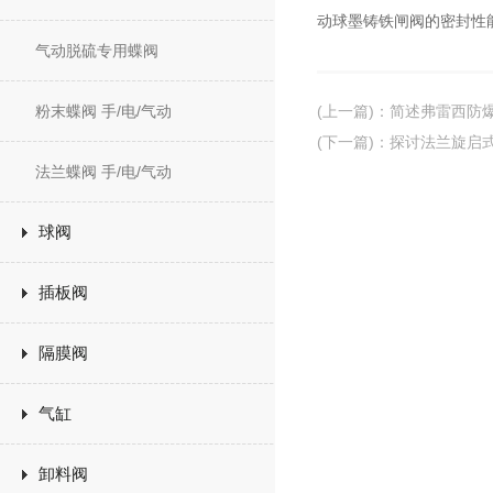
动球墨铸铁闸阀的密封性
气动脱硫专用蝶阀
粉末蝶阀 手/电/气动
(上一篇)
：
简述弗雷西防
(下一篇)
：
探讨法兰旋启
法兰蝶阀 手/电/气动
球阀
插板阀
隔膜阀
气缸
卸料阀