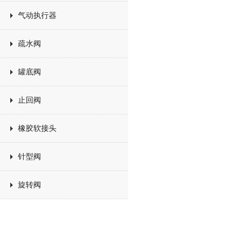
气动执行器
疏水阀
罐底阀
止回阀
橡胶软接头
针型阀
旋转阀