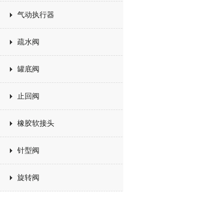
气动执行器
疏水阀
罐底阀
止回阀
橡胶软接头
针型阀
旋转阀