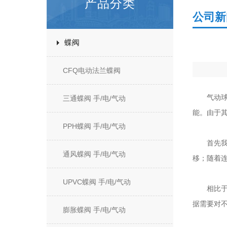
产品分类
公司新
蝶阀
CFQ电动法兰蝶阀
气动球阀
三通蝶阀 手/电/气动
能。由于
PPH蝶阀 手/电/气动
首先我们
通风蝶阀 手/电/气动
移；随着
UPVC蝶阀 手/电/气动
相比于传
据需要对
膨胀蝶阀 手/电/气动