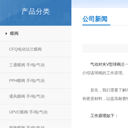
产品分类
公司新闻
蝶阀
CFQ电动法兰蝶阀
气动对夹V型球阀
是
三通蝶阀 手/电/气动
介绍该球阀的工作原理。
PPH蝶阀 手/电/气动
首先，我们需要了解球阀
通风蝶阀 手/电/气动
有硬质材料，以提高耐磨
UPVC蝶阀 手/电/气动
工作原理如下：
膨胀蝶阀 手/电/气动