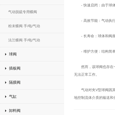
- 快速启闭：由于球体
气动脱硫专用蝶阀
- 高效节能：气动执行
粉末蝶阀 手/电/气动
- 长寿命：球体和阀座
法兰蝶阀 手/电/气动
- 维护方便：结构简单
球阀
然而，该球阀也存在一定
插板阀
无法正常工作。
隔膜阀
气动对夹V型球阀因其快
气缸
地控制流体介质的输送和
卸料阀