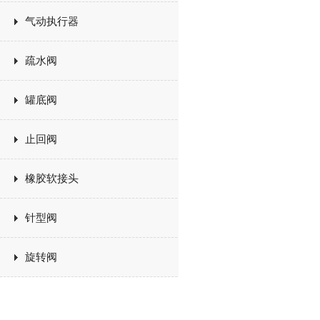
气动执行器
疏水阀
罐底阀
止回阀
橡胶软接头
针型阀
旋转阀