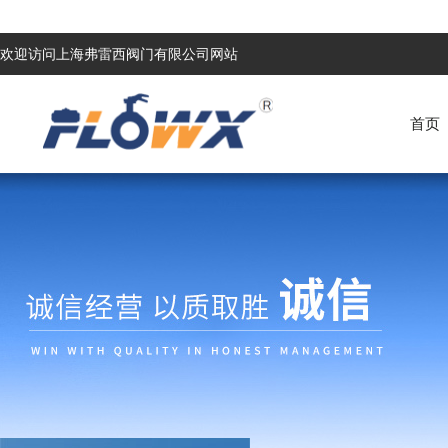
欢迎访问上海弗雷西阀门有限公司网站
首页