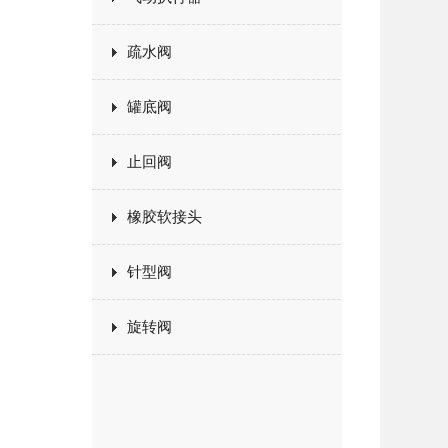
疏水阀
罐底阀
止回阀
橡胶软接头
针型阀
旋转阀