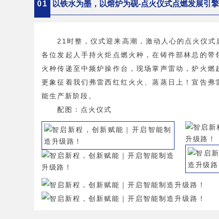
0
1
以铁水为墨，以熔炉为砚-点火仪式点燃发展引
21时整，仪式迎来高潮，激动人心的点火仪式
各位发起人手持火炬点燃火种，在铸件部林总的带
火种传递至中频炉操作台，现场掌声雷动，炉火燃
更象征着我们弗雷西红红火火、蒸蒸日上！宣告弗
能生产新阶段。
配图：点火仪式