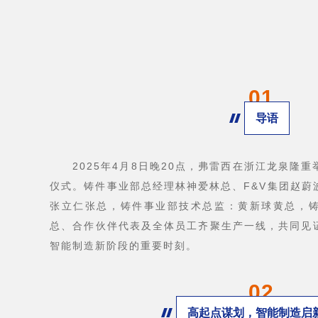
01
导语
FLOWX弗雷西阀门
2025年4月8日晚20点，弗雷西在浙江龙泉隆
仪式。铸件事业部总经理林神爱林总、F&V集团赵蔚
张立仁张总，铸件事业部技术总监：黄新球黄总，
总、合作伙伴代表及全体员工齐聚生产一线，共同见
智能制造新阶段的重要时刻。
02
高起点谋划，智能制造启