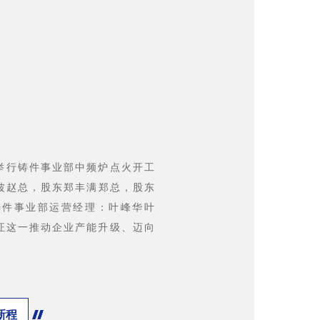
46
重举行铸件事业部中频炉点火开工
波赵总，股东郑丰满郑总，股东
铸件事业部运营经理：叶峰华叶
证这一推动企业产能升级、迈向
新程