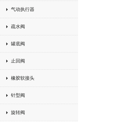
气动执行器
疏水阀
罐底阀
止回阀
橡胶软接头
针型阀
旋转阀